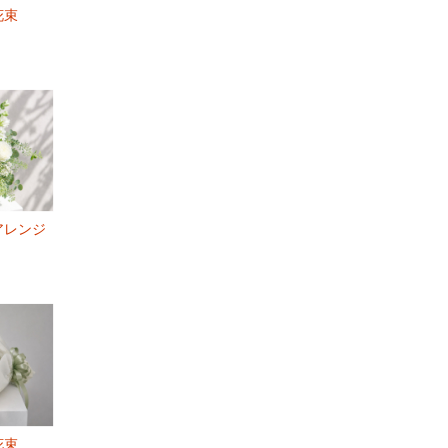
花束
アレンジ
花束