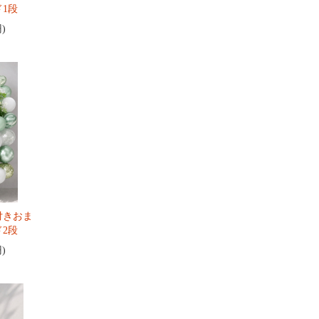
1段
円)
付きおま
2段
円)