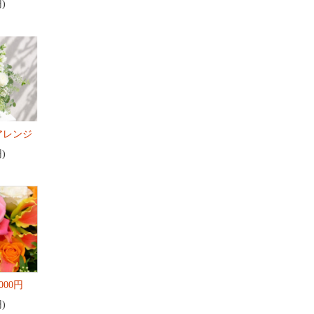
円)
アレンジ
円)
000円
円)