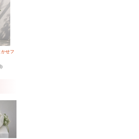
まかせフ
円)