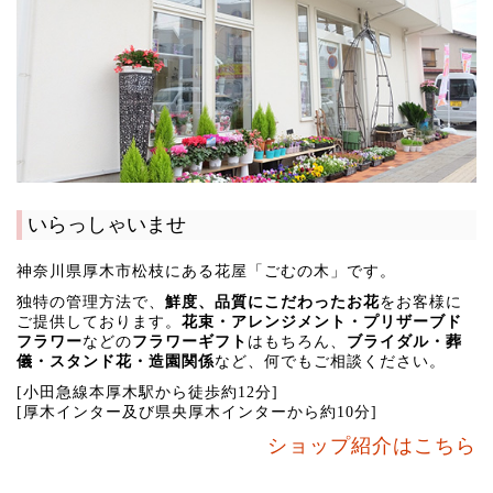
いらっしゃいませ
神奈川県厚木市松枝にある花屋「ごむの木」です。
独特の管理方法で、
鮮度、品質にこだわったお花
をお客様に
ご提供しております。
花束・アレンジメント・プリザーブド
フラワー
などの
フラワーギフト
はもちろん、
ブライダル・葬
儀・スタンド花・造園関係
など、何でもご相談ください。
[小田急線本厚木駅から徒歩約12分]
[厚木インター及び県央厚木インターから約10分]
ショップ紹介はこちら