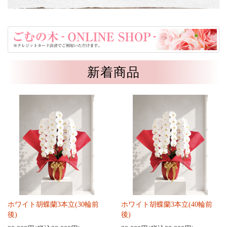
新着商品
ホワイト胡蝶蘭3本立(30輪前
ホワイト胡蝶蘭3本立(40輪前
後)
後)