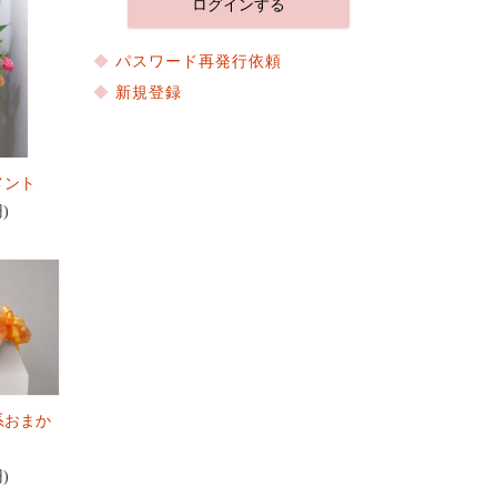
パスワード再発行依頼
新規登録
メント
円)
系おまか
円)