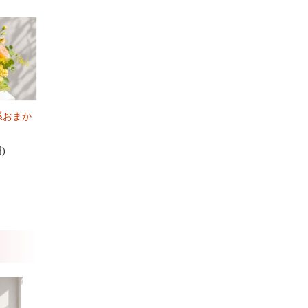
系おまか
円)