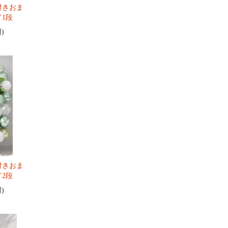
付きおま
1段
円)
付きおま
2段
円)