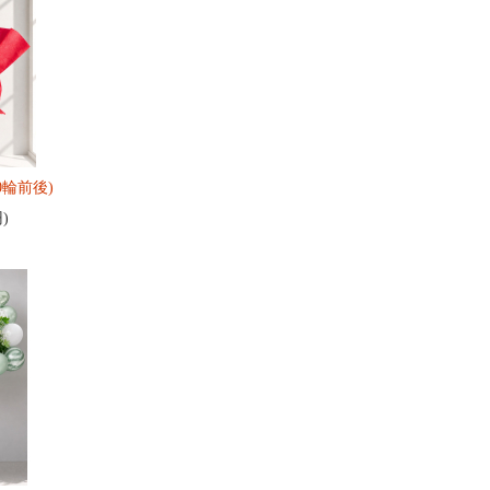
0輪前後)
円)