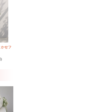
まかせフ
円)