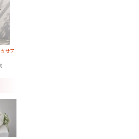
まかせフ
円)