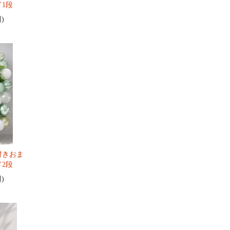
1段
円)
付きおま
2段
円)