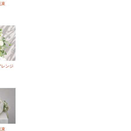
花束
アレンジ
花束