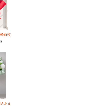
0輪前後)
円)
付きおま