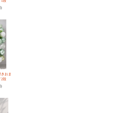
1段
円)
付きおま
2段
円)