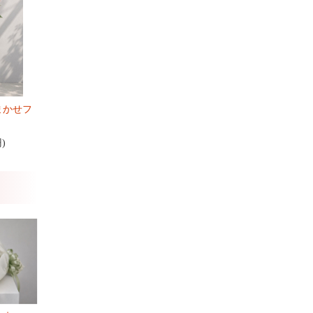
まかせフ
円)