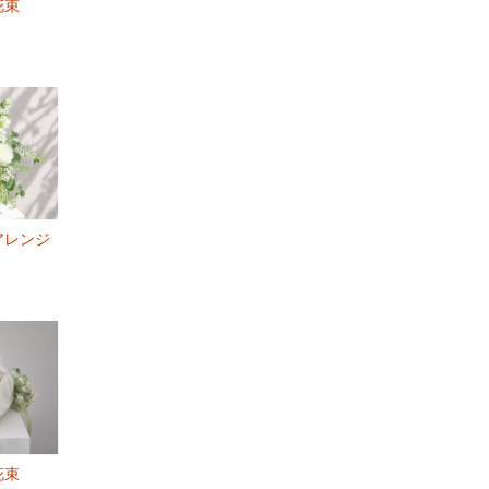
花束
アレンジ
花束