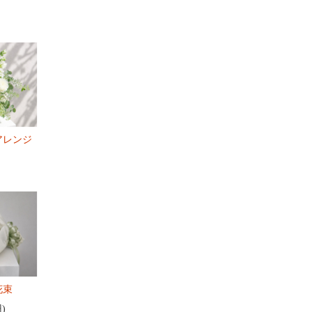
アレンジ
花束
円)