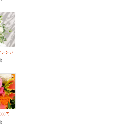
アレンジ
円)
000円
円)