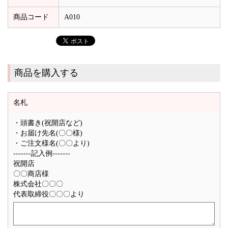
商品コード
A010
商品を購入する
名札
・頭書き(祝開店など)
・お届け先名(〇〇様)
・ご注文様名(〇〇より)
-------記入例-------
祝開店
〇〇商店様
株式会社〇〇〇
代表取締役〇〇〇より