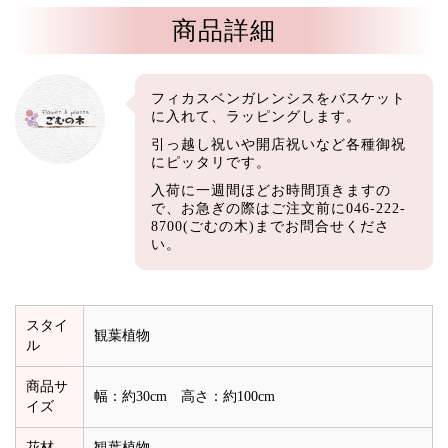
商品詳細
フィカスベンガレンシスをバスケット
に入れて、ラッピングします。
引っ越し祝いや開店祝いなど各種御祝
にピッタリです。
入荷に一週間ほどお時間頂きますの
で、お急ぎの際はご注文前に046-222-
8700(ごむの木)までお問合せくださ
い。
スタイ
観葉植物
ル
商品サ
幅：約30cm 高さ：約100cm
イズ
花材
観葉植物