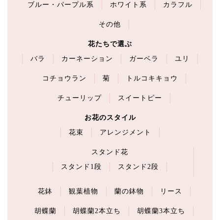
ブルー・パープル系
ホワイト系
カラフル
その他
花たちで選ぶ
バラ
カーネーション
ガーベラ
ユリ
コチョウラン
菊
トルコキキョウ
チューリップ
スイートピー
お花のスタイル
花束
アレンジメント
スタンド花
スタンド1段
スタンド2段
花鉢
観葉植物
蘭の鉢物
リース
胡蝶蘭
胡蝶蘭2本立ち
胡蝶蘭3本立ち