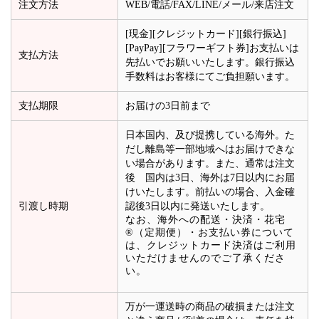
注文方法
WEB/電話/FAX/LINE/メール/来店注文
[現金][クレジットカード][銀行振込]
[PayPay][フラワーギフト券]お支払いは
支払方法
先払いでお願いいたします。銀行振込
手数料はお客様にてご負担願います。
支払期限
お届けの3日前まで
日本国内、及び提携している海外。た
だし離島等一部地域へはお届けできな
い場合があります。また、通常は注文
後 国内は3日、海外は7日以内にお届
けいたします。前払いの場合、入金確
引渡し時期
認後3日以内に発送いたします。
なお、海外への配送・決済・花宅
®（定期便）・お支払い券について
は、クレジットカード決済はご利用
いただけませんのでご了承くださ
い。
万が一運送時の商品の破損または注文