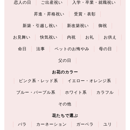
恋人の日
ご出産祝い
入学・卒業・就職祝い
昇進・昇格祝い
受賞・表彰
新築・引越し祝い
新改築祝い
御祝
お見舞い
快気祝い
内祝
お礼
お供え
命日
法事
ペットのお悔やみ
母の日
父の日
お花のカラー
ピンク系・レッド系
イエロー・オレンジ系
ブルー・パープル系
ホワイト系
カラフル
その他
花たちで選ぶ
バラ
カーネーション
ガーベラ
ユリ