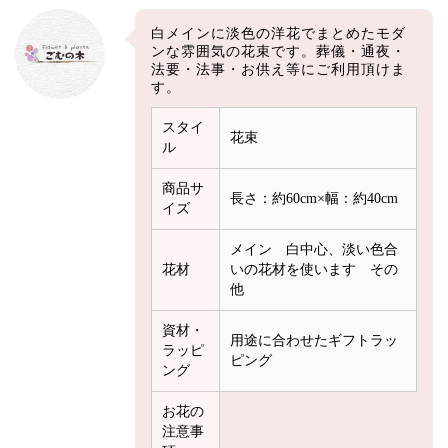
白メインに淡色の洋花でまとめたモダ
ンな雰囲気の花束です。葬儀・通夜・
法要・法事・お供え等にご利用頂けま
す。
スタイ
花束
ル
商品サ
長さ：約60cm×幅：約40cm
イズ
メイン 白中心、淡い色合
花材
いの花材を使います その
他
資材・
用途に合わせたギフトラッ
ラッピ
ピング
ング
お花の
注意事